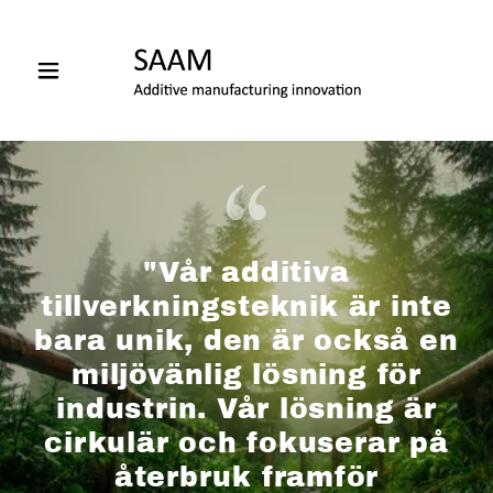
"Vår additiva
tillverkningsteknik är inte
bara unik, den är också en
miljövänlig lösning för
industrin. Vår lösning är
cirkulär och fokuserar på
återbruk framför